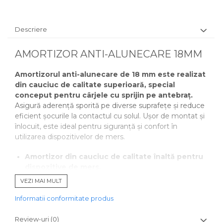
Descriere
AMORTIZOR ANTI-ALUNECARE 18MM
Amortizorul anti-alunecare de 18 mm este realizat
din cauciuc de calitate superioară, special
conceput pentru cârjele cu sprijin pe antebraț.
Asigură aderență sporită pe diverse suprafețe și reduce
eficient șocurile la contactul cu solul. Ușor de montat și
înlocuit, este ideal pentru siguranță și confort în
utilizarea dispozitivelor de mers.
Amortizor din cauciuc de calitate înaltă pentru
dispozitive de mers.
Acest amortizor este
recomandat pentru cârjele
VEZI MAI MULT
cu sprijin pe antebraț (cârje de cot)
.
Este confecționat special pentru a oferi
aderență
Informatii conformitate produs
sporită
, prevenind alunecarea.
De asemenea,
reduce șocurile provocate la
Review-uri
(0)