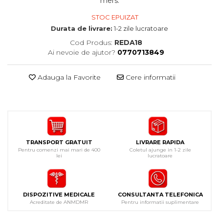
mers.
STOC EPUIZAT
Durata de livrare:
1-2 zile lucratoare
Cod Produs:
REDA18
Ai nevoie de ajutor?
0770713849
Adauga la Favorite
Cere informatii
TRANSPORT GRATUIT
LIVRARE RAPIDA
Pentru comenzi mai mari de 400
Coletul ajunge in 1-2 zile
lei
lucratoare
DISPOZITIVE MEDICALE
CONSULTANTA TELEFONICA
Acreditate de ANMDMR
Pentru informatii suplimentare