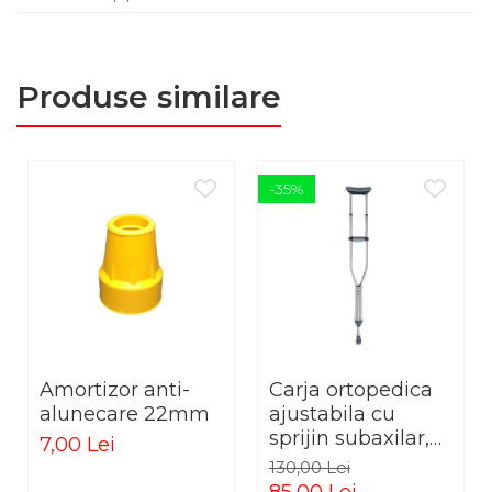
atingerea solului.
Diametru interior: 18 mm
Produse similare
CONȚINUT PACHET: 1 buc.
Cod produs: REDA18
-35%
Amortizor anti-
Carja ortopedica
alunecare 22mm
ajustabila cu
sprijin subaxilar,
7,00 Lei
marime
130,00 Lei
universala