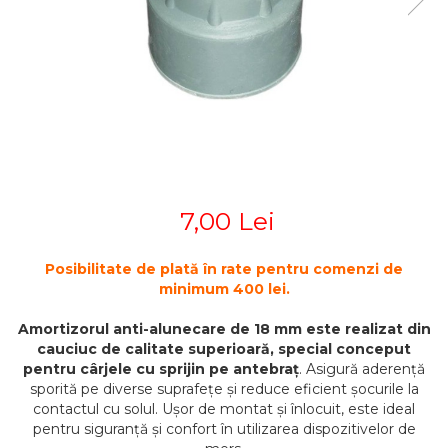
STETOSCOAPE
PLASTURI
SUPERIOR
STETOSCOAPE LITTMANN
ORTEZE PENTRU MEMBRUL
PRODUSE ABENA
TENSIOMETRE
INFERIOR
SALTELE ANTIESCARE
ORTEZE PENTRU COLOANA
TERMOMETRE
VERTEBRALA
SCAUNE DE DUS
ORTEZE FACIALE
SCAUNE DE TOALETA
PROTEZA EXTERNA DE SAN
SCUTECE
SI ACCESORII
SUSTINATORI PLANTARI
7,00 Lei
PERSONALIZATI
Posibilitate de plată în rate pentru comenzi de
minimum 400 lei.
Amortizorul anti-alunecare de 18 mm este realizat din
cauciuc de calitate superioară, special conceput
pentru cârjele cu sprijin pe antebraț
. Asigură aderență
sporită pe diverse suprafețe și reduce eficient șocurile la
contactul cu solul. Ușor de montat și înlocuit, este ideal
pentru siguranță și confort în utilizarea dispozitivelor de