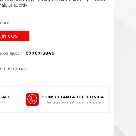
lului auditiv.
atoare
 IN COS
e de ajutor?
0770713849
re informatii
ICALE
CONSULTANTA TELEFONICA
DMR
Pentru informatii suplimentare