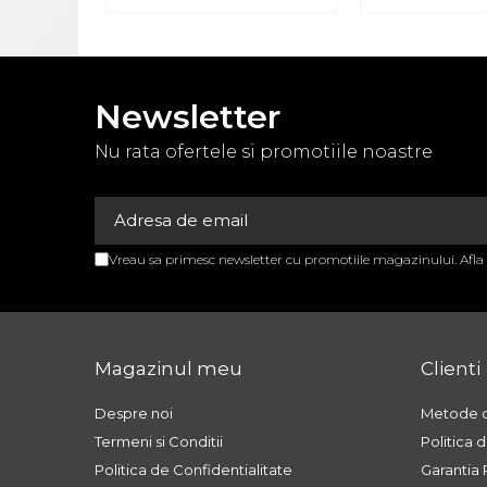
APARATURA MEDICALA
APARATE AEROSOLI
APARATE DE MASAJ
Newsletter
APARATE
ELECTROSTIMULARE
Nu rata ofertele si promotiile noastre
EKG SI PULSOXIMETRE
GAMA BEURER
GAROU
Vreau sa primesc newsletter cu promotiile magazinului. Afl
GLUCOMETRE
NEGATOSCOAPE
OXIGENOTERAPIE
Magazinul meu
Clienti
STETOSCOAPE
Despre noi
Metode d
STETOSCOAPE
Termeni si Conditii
Politica 
STETOSCOAPE LITTMANN
Politica de Confidentialitate
Garantia