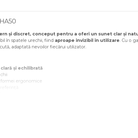
 HA50
rn și discret, conceput pentru a oferi un sunet clar și nat
l în spatele urechii, fiind
aproape invizibil în utilizare
. Cu o g
ută, adaptată nevoilor fiecărui utilizator.
clară și echilibrată
chii
 formei ergonomice
preferință
icului
 cu zi
ului auditiv