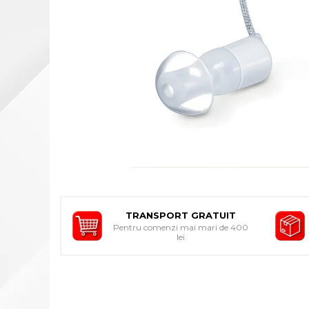
INDIVIDUALA
ORTEZE PENTRU MEMBRUL
SUPERIOR
ORTEZE PENTRU MEMBRUL
INFERIOR
ORTEZE PENTRU COLOANA
VERTEBRALA
ORTEZE FACIALE
PROTEZA EXTERNA DE SAN
SI ACCESORII
SUSTINATORI PLANTARI
PERSONALIZATI
TRANSPORT GRATUIT
DISPOZITIVE DE MERS
Pentru comenzi mai mari de 400
lei
CARJE
SCAUNE CU ROTILE
BASTOANE