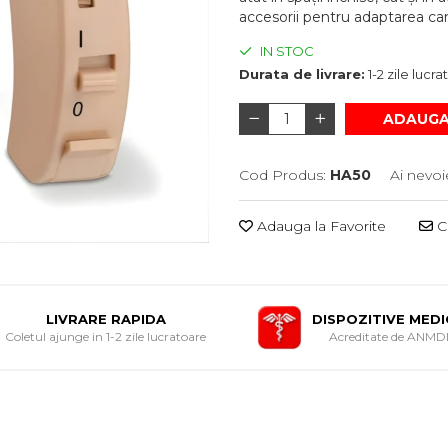
accesorii pentru adaptarea cana
IN STOC
Durata de livrare:
1-2 zile lucr
ADAUGA
Cod Produs:
HA50
Ai nevoi
Adauga la Favorite
Ce
LIVRARE RAPIDA
DISPOZITIVE MED
Coletul ajunge in 1-2 zile lucratoare
Acreditate de ANM