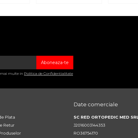
a mai multe in
Politica de Confidentialitate
Date comerciale
e Plata
SC RED ORTOPEDIC MED SR
de Retur
J2016003144353
 Produselor
RO36754170