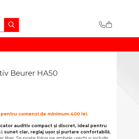
itiv Beurer HA50
te pentru comenzi de minimum 400 lei.
cator auditiv compact și discret, ideal pentru
ră
sunet clar, reglaj ușor și purtare confortabilă
,
n aer liber. Se poate folosi pe ambele urechi și include