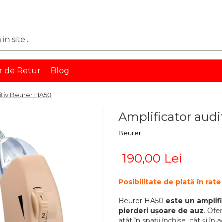
r de Retur
Blog
itiv Beurer HA50
Amplificator aud
Beurer
190,00 Lei
Posibilitate de plată în ra
Beurer HA50
este un amplifi
pierderi ușoare de auz
. Ofe
atât în spații închise, cât și î