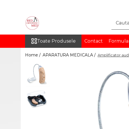
Toate Produsele
DISPOZITIVE MEDICALE
PENTRU RECUPERARE
Toate Produsele
Contact
Formula
ORTEZE
COLOANA VERTEBRALA
Home /
APARATURA MEDICALA /
Amplificator aud
TORACE SI ABDOMEN
MEMBRU SUPERIOR
MEMBRU INFERIOR
INGHINAL
PROTEZE
PROTEZE PENTRU MEMBRUL
SUPERIOR
PROTEZE PENTRU MEMBRUL
INFERIOR
ORTEZE PE MASURA