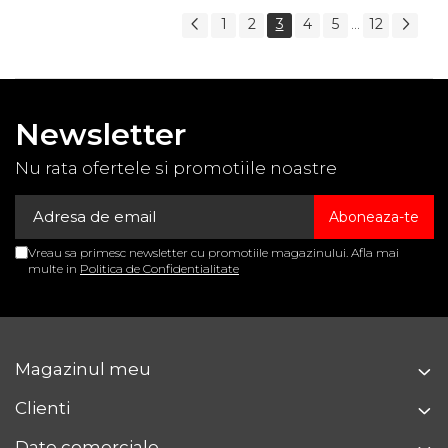
1
2
3
4
5
12
...
Newsletter
Nu rata ofertele si promotiile noastre
Vreau sa primesc newsletter cu promotiile magazinului. Afla mai
multe in
Politica de Confidentialitate
Magazinul meu
Clienti
Date comerciale