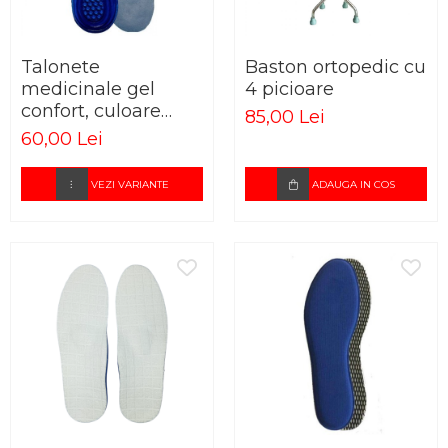
Talonete
Baston ortopedic cu
medicinale gel
4 picioare
confort, culoare
85,00 Lei
albastru
60,00 Lei
VEZI VARIANTE
ADAUGA IN COS