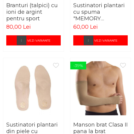
Branturi (talpici) cu
Sustinatori plantari
ioni de argint
cu spuma
pentru sport
"MEMORY
COMFORT"
80,00 Lei
60,00 Lei
VEZI VARIANTE
VEZI VARIANTE
-39%
Sustinatori plantari
Manson brat Clasa II
din piele cu
pana la brat