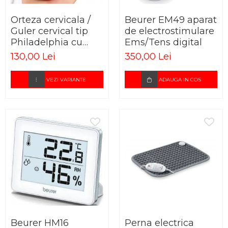
Orteza cervicala /
Beurer EM49 aparat
Guler cervical tip
de electrostimulare
Philadelphia cu
Ems/Tens digital
deschidere traheala
130,00 Lei
350,00 Lei
VEZI VARIANTE
ADAUGA IN COS
Beurer HM16
Perna electrica