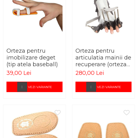
Orteza pentru
Orteza pentru
imobilizare deget
articulatia mainii de
(tip atela baseball)
recuperare (orteza
mana dinamica)
39,00 Lei
280,00 Lei
VEZI VARIANTE
VEZI VARIANTE