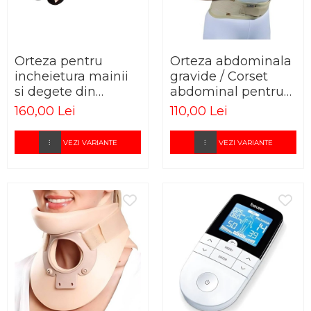
Orteza pentru
Orteza abdominala
incheietura mainii
gravide / Corset
si degete din
abdominal pentru
termoplastic
gravide
160,00 Lei
110,00 Lei
VEZI VARIANTE
VEZI VARIANTE