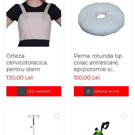
Orteza
Perna rotunda tip
cervicotoracica
colac antiescare,
pentru stern
epiziotomie si
hemoroizi
130,00 Lei
150,00 Lei
VEZI VARIANTE
ADAUGA IN COS