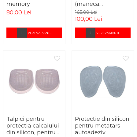
memory
(maneca
compresiva)
80,00 Lei
165,00 Lei
100,00 Lei
VEZI VARIANTE
VEZI VARIANTE
Talpici pentru
Protectie din silicon
protectia calcaiului
pentru metatars-
din silicon, pentru
autoadeziv