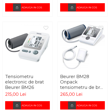
ADAUGA IN COS
ADAUGA IN COS
Tensiometru
Beurer BM28
electronic de brat
Onpack
Beurer BM26
tensiometru de brat
cu adaptor pentru
215,00 Lei
265,00 Lei
priza
ADAUGA IN COS
ADAUGA IN COS