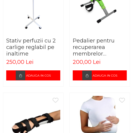
Stativ perfuzii cu 2
Pedalier pentru
carlige reglabil pe
recuperarea
inaltime
membrelor
superioare si
250,00 Lei
200,00 Lei
inferioare cu afisaj
ADAUGA IN COS
ADAUGA IN COS