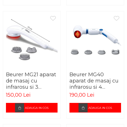
Beurer MG21 aparat
Beurer MG40
de masaj cu
aparat de masaj cu
infrarosu si 3
infrarosu si 4
accesorii
accesorii
150,00 Lei
190,00 Lei
ADAUGA IN COS
ADAUGA IN COS