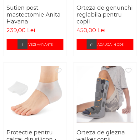
STETOSCOAPE
PLASTURI
SUPERIOR
Sutien post
Orteza de genunchi
STETOSCOAPE LITTMANN
ORTEZE PENTRU MEMBRUL
PRODUSE ABENA
mastectomie Anita
reglabila pentru
TENSIOMETRE
INFERIOR
Havana
copii
SALTELE ANTIESCARE
ORTEZE PENTRU COLOANA
TERMOMETRE
239,00 Lei
450,00 Lei
VERTEBRALA
SCAUNE DE DUS
ORTEZE FACIALE
SCAUNE DE TOALETA
VEZI VARIANTE
ADAUGA IN COS
PROTEZA EXTERNA DE SAN
SCUTECE
SI ACCESORII
SUSTINATORI PLANTARI
PERSONALIZATI
Protectie pentru
Orteza de glezna
calcai din silicon -
walker copii