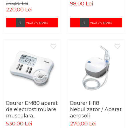
antirotator
inghinala
245,00 Lei
98,00 Lei
220,00 Lei
VEZI VARIANTE
VEZI VARIANTE
Beurer EM80 aparat
Beurer IH18
de electrostimulare
Nebulizator / Aparat
musculara
aerosoli
Ems/Tens digital
530,00 Lei
270,00 Lei