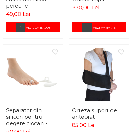
pereche
330,00 Lei
49,00 Lei
ADAUGA IN COS
VEZI VARIANTE
Separator din
Orteza suport de
silicon pentru
antebrat
degete ciocan -
85,00 Lei
pereche
40,00 Lei