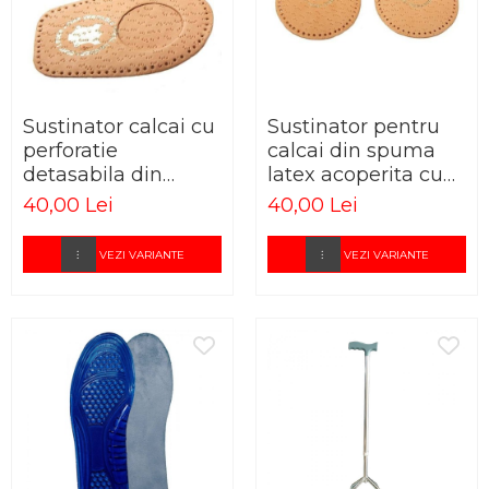
Sustinator calcai cu
Sustinator pentru
perforatie
calcai din spuma
detasabila din
latex acoperita cu
spuma latex
piele naturala
40,00 Lei
40,00 Lei
acoperita cu piele
naturala
VEZI VARIANTE
VEZI VARIANTE