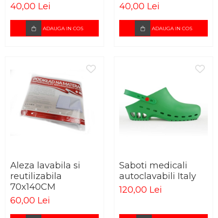
femei
40,00 Lei
40,00 Lei
ADAUGA IN COS
ADAUGA IN COS
Aleza lavabila si
Saboti medicali
reutilizabila
autoclavabili Italy
70x140CM
120,00 Lei
60,00 Lei